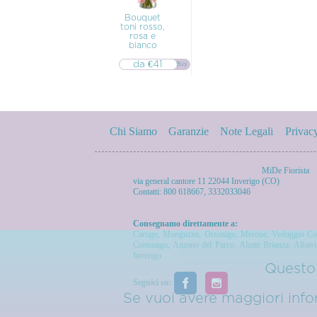
Bouquet
toni rosso,
rosa e
bianco
da €41
▷▷ Buy
Chi Siamo
Garanzie
Note Legali
Privac
MiDe Fiorista
via general cantore 11 22044 Inverigo (CO)
Contatti: 800 618667, 3332033046
Consegnamo direttamente a:
Carugo
,
Monguzzo
,
Orsenigo
,
Merone
,
Veduggio Co
Cremnago
,
Anzano del Parco
,
Alzate Brianza
,
Albavi
Inverigo
Questo 
Seguici su:
Se vuoi avere maggiori inform