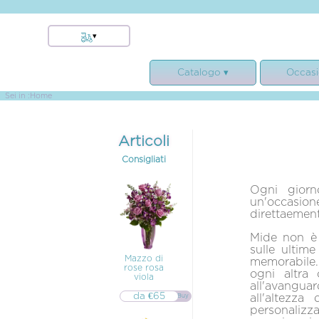
▾
Carugo
Catalogo ▾
Occasi
Monguzzo
Orsenigo
Bouquet e Mazzi
Condogl
Sei in :
Home
Merone
Rose
Matrim
Veduggio Colzano
Composizioni e Cesti
Comple
Articoli
Lambrugo
Piante
Nasc
Consigliati
Rogeno
Funebre
Anniver
Alserio
Ogni giorn
un'occasio
Cremnago
direttaemente
Anzano del Parco
Mide non è 
Alzate Brianza
sulle ultim
Mazzo di
Albavilla
memorabile.
rose rosa
ogni altra
viola
Lurago d'Erba
all'avanguar
da €65
Brenna
all'altezza
▷▷ Buy
personalizz
Arosio