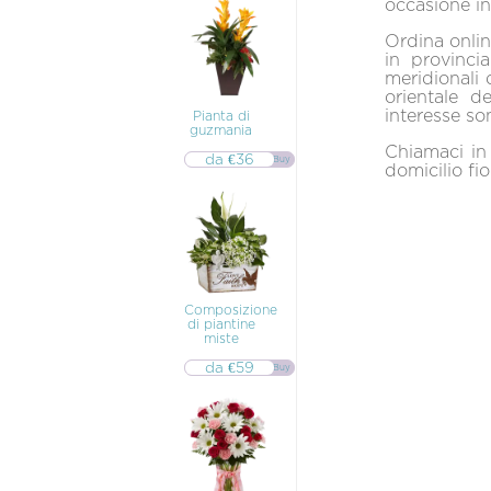
occasione in
Inverigo
Ordina onlin
in provinci
meridionali 
orientale d
interesse so
Pianta di
guzmania
Chiamaci in
da €36
▷▷ Buy
domicilio fi
Composizione
di piantine
miste
da €59
▷▷ Buy