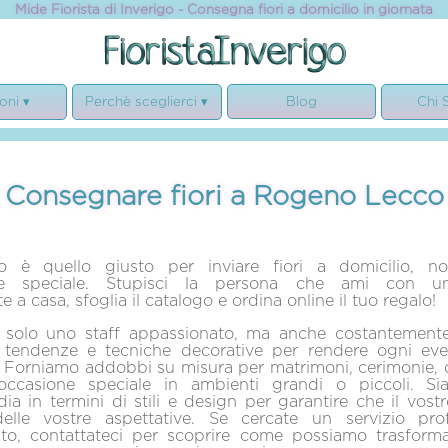
Mide Fiorista di Inverigo - Consegna fiori a domicilio in giornata
oni ▾
Perchè sceglierci ▾
Blog
Chi 
ianze
Allestimento Matrimoni
Chi
onio
Composizioni Floreali
Ga
Consegnare fiori a Rogeno Lecco
anno
Eventi e ricorrenze
Not
ita
Privacy, 
sario
Rego
o è quello giusto per inviare fiori a domicilio, no
ne speciale. Stupisci la persona che ami con u
 a casa, sfoglia il catalogo e ordina online il tuo regalo!
solo uno staff appassionato, ma anche costantement
e tendenze e tecniche decorative per rendere ogni ev
 Forniamo addobbi su misura per matrimoni, cerimonie, 
 occasione speciale in ambienti grandi o piccoli. S
dia in termini di stili e design per garantire che il vost
 delle vostre aspettative. Se cercate un servizio pro
ato, contattateci per scoprire come possiamo trasforma