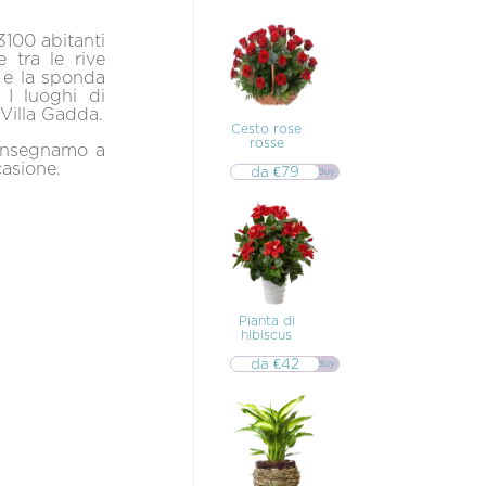
3100 abitanti
 tra le rive
o e la sponda
 I luoghi di
 Villa Gadda.
Cesto rose
rosse
Consegnamo a
casione.
da €79
▷▷ Buy
Pianta di
hibiscus
da €42
▷▷ Buy