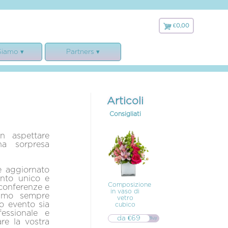
€0,00
€
0,00
Siamo ▾
Partners ▾
 siamo
Faxiflora
ranzie
Matrimonio.com
e legali
Nature Candle
Articoli
cookies e GDPR
LavaVerde
Consigliati
lamento
n aspettare
na sorpresa
e aggiornato
ento unico e
Composizione
conferenze e
in vaso di
iamo sempre
vetro
ro evento sia
cubico
fessionale e
da €69
▷▷ Buy
re la vostra