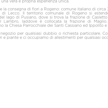
 una vera e propria esperienza unica.
e la consegna di fiori a Rogeno: comune italiano di circa 
a di Lecco. Il territorio comunale di Rogeno si estende
del lago di Pusiano, dove si trova la frazione di Caslett
el Lambro, laddove è collocata la frazione di Maglio.
no la Chiesa Parrocchiale dei Santi Cassiano ed Ippolito e
 negozio per qualsiasi dubbio o richiesta particolare. 
ori e piante e ci occupiamo di allestimenti per qualsiasi oc