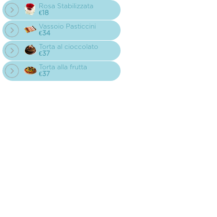
Rosa Stabilizzata
€18
Vassoio Pasticcini
€34
Torta al cioccolato
€37
Torta alla frutta
€37