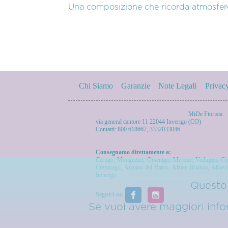
Una composizione che ricorda atmosfere r
Chi Siamo
Garanzie
Note Legali
Privac
MiDe Fiorista
via general cantore 11 22044 Inverigo (CO)
Contatti: 800 618667, 3332033046
Consegnamo direttamente a:
Carugo
,
Monguzzo
,
Orsenigo
,
Merone
,
Veduggio Co
Cremnago
,
Anzano del Parco
,
Alzate Brianza
,
Albavi
Inverigo
Questo 
Seguici su:
Se vuoi avere maggiori inform