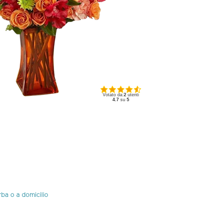
Votato da:
2
utenti
4.7
su
5
rba o a domicilio