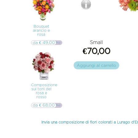
Inverigo
Bouquet
arancio e
rosa
Small
da € 49,00
▷▷ Buy
€70,00
Aggiungi al carrello
Composizione
sui toni del
rosa e
rosso
da € 68,00
▷▷ Buy
Invia una composizione di fiori colorati a Lurago d'E