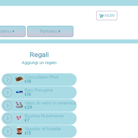
€0,00
€
0,00
Siamo ▾
Partners ▾
 siamo
Faxiflora
ranzie
Matrimonio.com
Regali
e legali
Nature Candle
Aggiungi un regalo
cookies e GDPR
LavaVerde
lamento
Cioccolatini Misti
€18
Baci Perugina
€16
Vaso di vetro o ceramica
€29
Bustina Nutrimento
€7
Vasetto di Nutella
€13