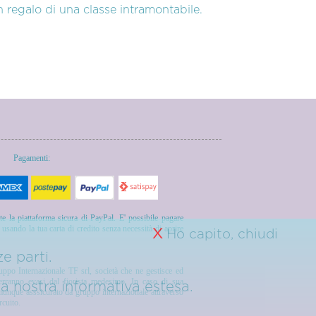
 regalo di una classe intramontabile.
Pagamenti:
te la piattaforma sicura di PayPal. E' possibile pagare
sando la tua carta di credito senza necessità di aprire
X
Ho capito, chiudi
e parti.
ruppo Internazionale TF srl, società che ne gestisce ed
verranno evasi dal fiorista medesimo. In caso di sua
 la nostra
informativa estesa.
comunque asssicurato da gruppo internazionale attraverso
rcuito.