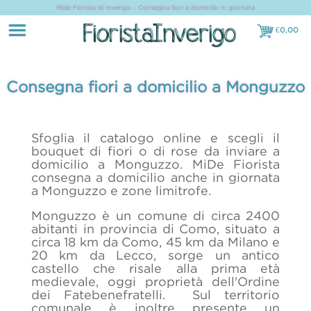
Mide Fiorista di Inverigo - Consegna fiori a domicilio in giornata
€
0,00
€0,00
Consegna fiori a domicilio a Monguzzo
Sfoglia il catalogo online e scegli il
bouquet di fiori o di rose da inviare a
domicilio a Monguzzo. MiDe Fiorista
consegna a domicilio anche in giornata
a Monguzzo e zone limitrofe.
Monguzzo è un comune di circa 2400
abitanti in provincia di Como, situato a
circa 18 km da Como, 45 km da Milano e
20 km da Lecco, sorge un antico
castello che risale alla prima età
medievale, oggi proprietà dell'Ordine
dei Fatebenefratelli. Sul territorio
comunale è inoltre presente un