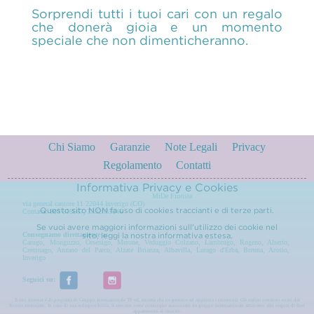
Sorprendi tutti i tuoi cari con un regalo
che donerà gioia e un momento
speciale che non dimenticheranno.
Chi Siamo
Garanzie
Note Legali
Privacy
Regolamento
Contatti
Informativa Privacy e Cookies
MiDe Fiorista
via general cantore 11 22044 Inverigo (CO)
Questo sito NON fa uso di cookies traccianti e di terze parti.
Contatti: 800 618667, 3332033046
Se vuoi avere maggiori informazioni sull'utilizzo dei cookie nel
Consegnamo direttamente a:
sito, leggi la nostra
informativa estesa.
Carugo
,
Monguzzo
,
Orsenigo
,
Merone
,
Veduggio Colzano
,
Lambrugo
,
Rogeno
,
Alserio
,
Cremnago
,
Anzano del Parco
,
Alzate Brianza
,
Albavilla
,
Lurago d'Erba
,
Brenna
,
Arosio
,
Inverigo
Seguici su:
Il sito internet è di proprietà di Gruppo Internazionale TF srl, società che ne gestisce ed aggiorna i contenuti. Gli ordini verranno evasi dal
fiorista medesimo. In caso di sua indisponibilità, il servizio verra' comunque asssicurato da gruppo internazionale attraverso altri negozi di fiori
appartenenti al circuito.