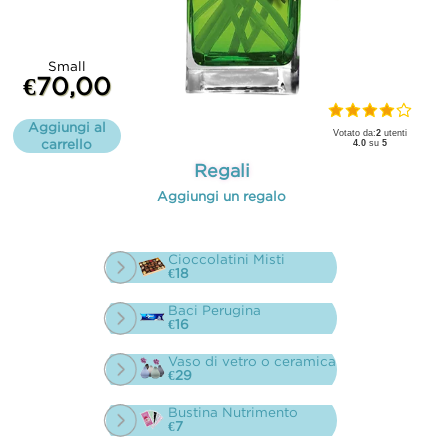
Small
€70,00
Aggiungi al
Votato da:
2
utenti
carrello
4.0
su
5
Regali
Aggiungi un regalo
Cioccolatini Misti
€18
Baci Perugina
€16
Vaso di vetro o ceramica
€29
Bustina Nutrimento
€7