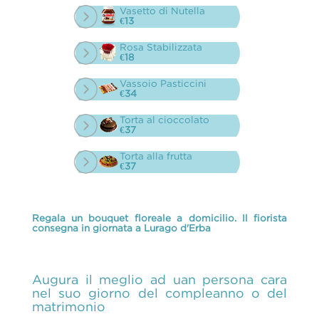
Vasetto di Nutella
€13
Rosa Stabilizzata
€18
Vassoio Pasticcini
€34
Torta al cioccolato
€37
Torta alla frutta
€37
Regala un bouquet floreale a domicilio. Il fiorista
consegna in giornata a Lurago d'Erba
Augura il meglio ad uan persona cara
nel suo giorno del compleanno o del
matrimonio