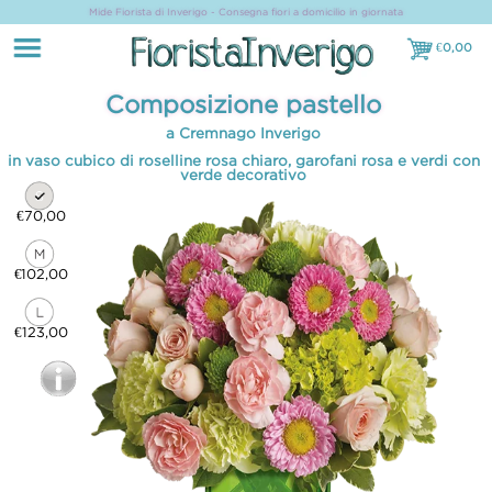
Mide Fiorista di Inverigo - Consegna fiori a domicilio in giornata
€
0,00
€0,00
Composizione pastello
a Cremnago Inverigo
in vaso cubico di roselline rosa chiaro, garofani rosa e verdi con
verde decorativo
€70,00
€102,00
€123,00