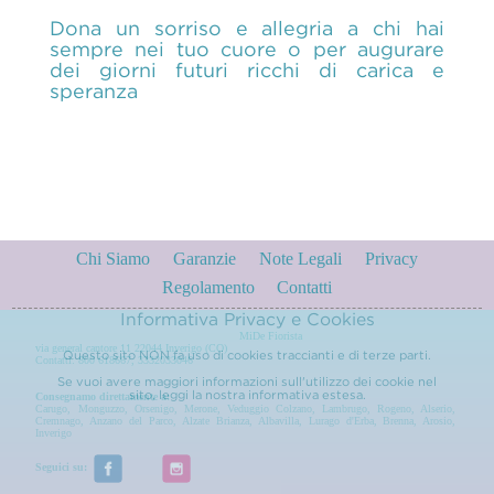
Dona un sorriso e allegria a chi hai
sempre nei tuo cuore o per augurare
dei giorni futuri ricchi di carica e
speranza
Chi Siamo
Garanzie
Note Legali
Privacy
Regolamento
Contatti
Informativa Privacy e Cookies
MiDe Fiorista
via general cantore 11 22044 Inverigo (CO)
Questo sito NON fa uso di cookies traccianti e di terze parti.
Contatti: 800 618667, 3332033046
Se vuoi avere maggiori informazioni sull'utilizzo dei cookie nel
sito, leggi la nostra
informativa estesa.
Consegnamo direttamente a:
Carugo
,
Monguzzo
,
Orsenigo
,
Merone
,
Veduggio Colzano
,
Lambrugo
,
Rogeno
,
Alserio
,
Cremnago
,
Anzano del Parco
,
Alzate Brianza
,
Albavilla
,
Lurago d'Erba
,
Brenna
,
Arosio
,
Inverigo
Seguici su: