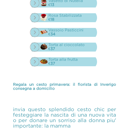
Vasetto di Nutella
€13
Rosa Stabilizzata
€18
Vassoio Pasticcini
€34
Torta al cioccolato
€37
Torta alla frutta
€37
Regala un cesto primavera: il fiorista di Inverigo
consegna a domicilio
invia questo splendido cesto chic per
festeggiare la nascita di una nuova vita
o per donare un sorriso alla donna piu'
importante: la mamma