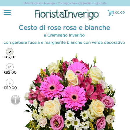
Mide Fiorista di Inverigo - Consegna fiori a domicilio in giornata
€
0,00
€0,00
Cesto di rose rosa e bianche
a Cremnago Inverigo
con gerbere fucsia e margherite bianche con verde decorativo
€67,00
€92,00
€119,00