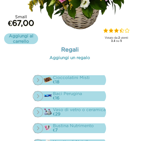
Small
€67,00
Aggiungi al
Votato da:
2
utenti
carrello
3.4
su
5
Regali
Aggiungi un regalo
Cioccolatini Misti
€18
Baci Perugina
€16
Vaso di vetro o ceramica
€29
Bustina Nutrimento
€7