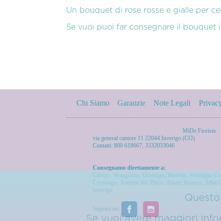
Un bouquet di rose rosse e gialle per ce
Se vuoi puoi far consegnare il bouquet 
Chi Siamo
Garanzie
Note Legali
Privac
MiDe Fiorista
via general cantore 11 22044 Inverigo (CO)
Contatti: 800 618667, 3332033046
Consegnamo direttamente a:
Carugo
,
Monguzzo
,
Orsenigo
,
Merone
,
Veduggio Co
Cremnago
,
Anzano del Parco
,
Alzate Brianza
,
Albavi
Inverigo
Questo 
Seguici su:
Se vuoi avere maggiori inform