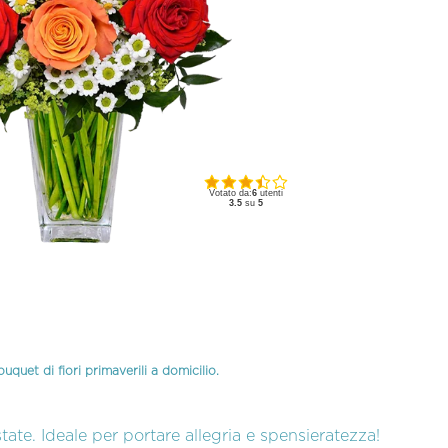
Votato da:
6
utenti
3.5
su
5
uquet di fiori primaverili a domicilio.
estate. Ideale per portare allegria e spensieratezza!