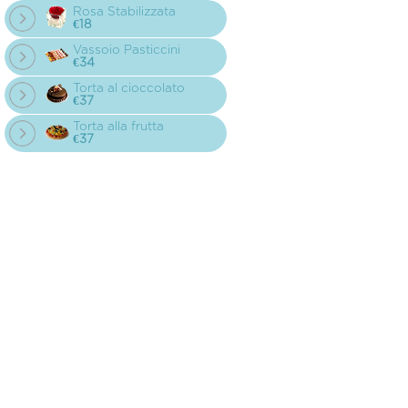
Rosa Stabilizzata
€18
Vassoio Pasticcini
€34
Torta al cioccolato
€37
Torta alla frutta
€37