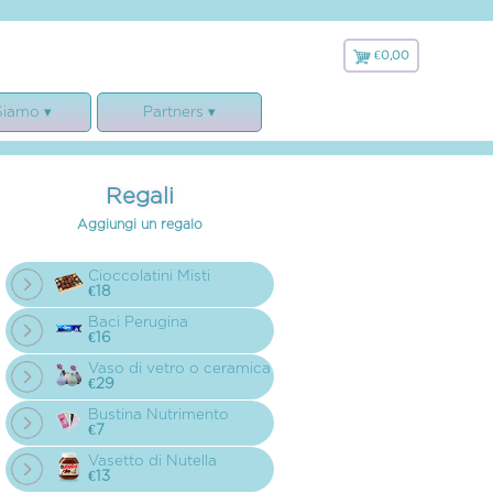
€0,00
€
0,00
Siamo ▾
Partners ▾
 siamo
Faxiflora
ranzie
Matrimonio.com
Regali
e legali
Nature Candle
Aggiungi un regalo
cookies e GDPR
LavaVerde
lamento
Cioccolatini Misti
€18
Baci Perugina
€16
Vaso di vetro o ceramica
€29
Bustina Nutrimento
€7
Vasetto di Nutella
€13