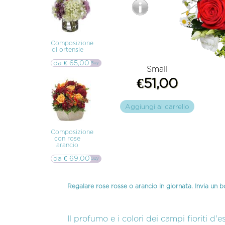
Inverigo
Composizione
di ortensie
da € 65,00
▷▷ Buy
Small
€51,00
Aggiungi al carrello
Composizione
con rose
arancio
da € 69,00
▷▷ Buy
Regalare rose rosse o arancio in giornata. Invia un bo
Il profumo e i colori dei campi fioriti d'